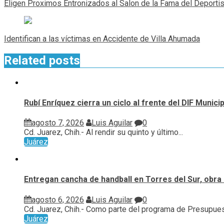
de
Eligen Proximos Entronizados al Salon de la Fama del Deporti
entradas
Identifican a las víctimas en Accidente de Villa Ahumada
Related posts
Rubí Enríquez cierra un ciclo al frente del DIF Munic
agosto 7, 2026
Luis Aguilar
0
Cd. Juarez, Chih.- Al rendir su quinto y último...
Juárez
Entregan cancha de handball en Torres del Sur, obra 
agosto 6, 2026
Luis Aguilar
0
Cd. Juarez, Chih.- Como parte del programa de Presupuest
Juárez