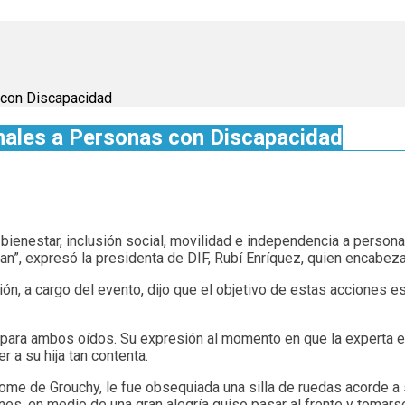
 con Discapacidad
nales a Personas con Discapacidad
r bienestar, inclusión social, movilidad e independencia a pers
an”, expresó la presidenta de DIF, Rubí Enríquez, quien encabez
ón, a cargo del evento, dijo que el objetivo de estas acciones es 
os para ambos oídos. Su expresión al momento en que la experta e
r a su hija tan contenta.
ome de Grouchy, le fue obsequiada una silla de ruedas acorde a 
s, en medio de una gran alegría quiso pasar al frente y tomarse