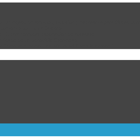
 con un legado de atención, inclusión y esperanza para Ciudad Juá
e comenzó con Fox y Calderón
de EU para reanudar exportación de aguacate
n riesgo de un Genocidio Silencioso
: Cómo va el duelo Liga MX vs MLS tras la jornada 1