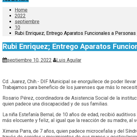
Home
2022
septiembre
10
Rubi Enriquez; Entrego Aparatos Funcionales a Personas
Rubi Enriquez; Entrego Aparatos Funcio
septiembre 10, 2022
Luis Aguilar
Cd. Juarez, Chih.- DIF Municipal se enorgullece de poder lleva
Trabajamos para beneficio de los juarenses que más lo necesit
Rosario Pérez, coordinadora de Asistencia Social de la instituci
quien padece una discapacidad y de sus familias.
La niña Estefanía Bernal, de 10 años de edad, recibió auditiv
más elocuente y feliz, al igual que la reacción de su madre, al ve
Ximena Parra, de 7 años, quien padece microcefalia y del Síndr
través de sonidos y movimientos de sus manos y gesticulacione