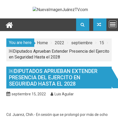
Skip
to
content
You are here
Home
2022
septiembre
15
￼Diputados Aprueban Extender Presencia del Ejercito
en Seguridad Hasta el 2028
￼DIPUTADOS APRUEBAN EXTENDER
PRESENCIA DEL EJERCITO EN
SEGURIDAD HASTA EL 2028
septiembre 15, 2022
Luis Aguilar
Cd. Juarez, Chih.- En sesión que se prolongó por más de ocho