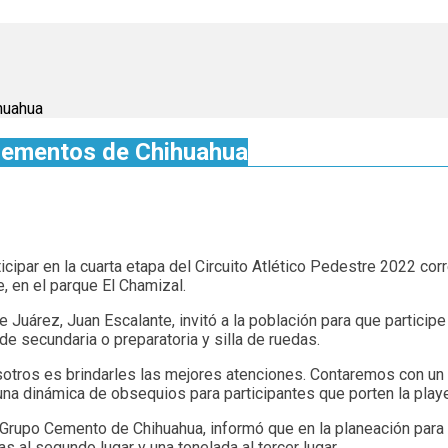
huahua
 Cementos de Chihuahua
rticipar en la cuarta etapa del Circuito Atlético Pedestre 2022 
, en el parque El Chamizal.
de Juárez, Juan Escalante, invitó a la población para que participe
 de secundaria o preparatoria y silla de ruedas.
sotros es brindarles las mejores atenciones. Contaremos con un
a dinámica de obsequios para participantes que porten la player
el Grupo Cemento de Chihuahua, informó que en la planeación para
s al segundo lugar y una tonelada al tercer lugar.