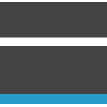
eportivos para las familias juarenses
 a Claudia Sheinbaum de Meterla a la Carcel
ustece a Secretaría Particular de Presidencia
ultos de Milei a Lula
 de Dallas a Triunfar en tres Super Bowls