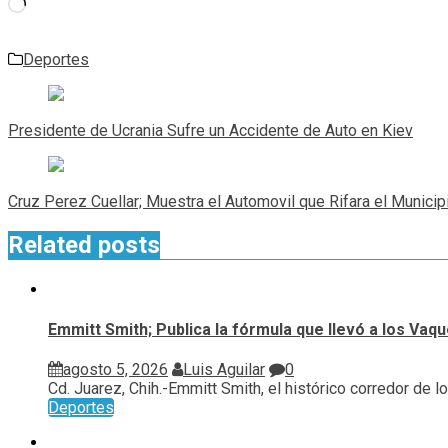
Cargando...
Deportes
Navegación
de
Presidente de Ucrania Sufre un Accidente de Auto en Kiev
entradas
Cruz Perez Cuellar; Muestra el Automovil que Rifara el Municip
Related posts
Emmitt Smith; Publica la fórmula que llevó a los Vaq
agosto 5, 2026
Luis Aguilar
0
Cd. Juarez, Chih.-Emmitt Smith, el histórico corredor de los
Deportes