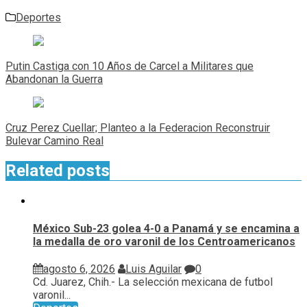
Deportes
Navegación
de
Putin Castiga con 10 Años de Carcel a Militares que
entradas
Abandonan la Guerra
Cruz Perez Cuellar; Planteo a la Federacion Reconstruir
Bulevar Camino Real
Related posts
México Sub-23 golea 4-0 a Panamá y se encamina a
la medalla de oro varonil de los Centroamericanos
agosto 6, 2026
Luis Aguilar
0
Cd. Juarez, Chih.- La selección mexicana de futbol
varonil...