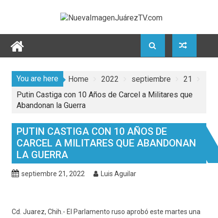
Skip
to
content
You are here
Home
2022
septiembre
21
Putin Castiga con 10 Años de Carcel a Militares que
Abandonan la Guerra
PUTIN CASTIGA CON 10 AÑOS DE
CARCEL A MILITARES QUE ABANDONAN
LA GUERRA
septiembre 21, 2022
Luis Aguilar
Cd. Juarez, Chih.- El Parlamento ruso aprobó este martes una