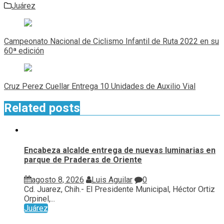
Juárez
Navegación
de
Campeonato Nacional de Ciclismo Infantil de Ruta 2022 en su
entradas
60ª edición
Cruz Perez Cuellar Entrega 10 Unidades de Auxilio Vial
Related posts
Encabeza alcalde entrega de nuevas luminarias en
parque de Praderas de Oriente
agosto 8, 2026
Luis Aguilar
0
Cd. Juarez, Chih.- El Presidente Municipal, Héctor Ortiz
Orpinel,...
Juárez