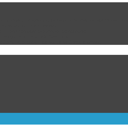
 con un legado de atención, inclusión y esperanza para Ciudad Juá
e comenzó con Fox y Calderón
de EU para reanudar exportación de aguacate
n riesgo de un Genocidio Silencioso
: Cómo va el duelo Liga MX vs MLS tras la jornada 1