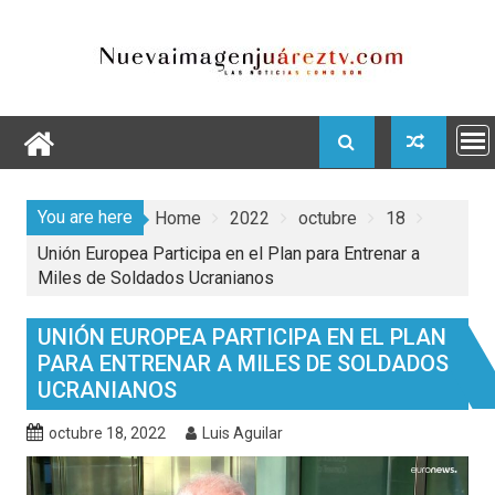
Skip
to
content
You are here
Home
2022
octubre
18
Unión Europea Participa en el Plan para Entrenar a
Miles de Soldados Ucranianos
UNIÓN EUROPEA PARTICIPA EN EL PLAN
PARA ENTRENAR A MILES DE SOLDADOS
UCRANIANOS
octubre 18, 2022
Luis Aguilar