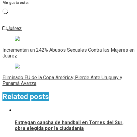
Me gusta esto:
Cargando...
Juárez
Navegación
de
Incrementan un 242% Abusos Sexuales Contra las Mujeres en
entradas
Juárez
Eliminado EU de la Copa América; Pierde Ante Uruguay y
Panamá Avanza
Related posts
Entregan cancha de handball en Torres del Sur,
obra elegida por la ciudadanía