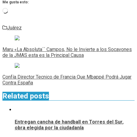
Me gusta esto:
Cargando...
Juárez
Navegación
de
Maru «La Absoluta´´ Campos, No le Invierte a los Socavones
entradas
de la JMAS esta es la Principal Causa
Confía Director Tecnico de Francia Que Mbappé Podrá Jugar
Contra España
Related posts
Entregan cancha de handball en Torres del Sur,
obra elegida por la ciudadanía