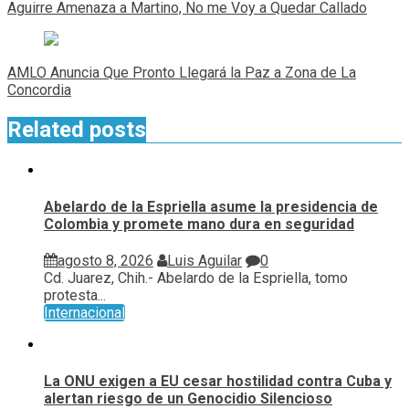
de
Aguirre Amenaza a Martino, No me Voy a Quedar Callado
entradas
AMLO Anuncia Que Pronto Llegará la Paz a Zona de La
Concordia
Related posts
Abelardo de la Espriella asume la presidencia de
Colombia y promete mano dura en seguridad
agosto 8, 2026
Luis Aguilar
0
Cd. Juarez, Chih.- Abelardo de la Espriella, tomo
protesta...
Internacional
La ONU exigen a EU cesar hostilidad contra Cuba y
alertan riesgo de un Genocidio Silencioso