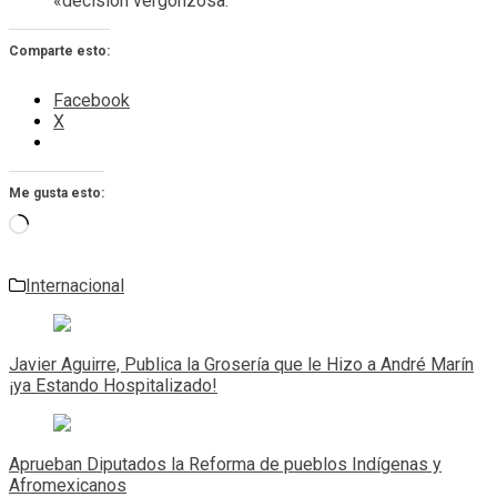
«decisión vergonzosa.
Comparte esto:
Facebook
X
Me gusta esto:
Cargando...
Internacional
Navegación
de
Javier Aguirre, Publica la Grosería que le Hizo a André Marín
entradas
¡ya Estando Hospitalizado!
Aprueban Diputados la Reforma de pueblos Indígenas y
Afromexicanos