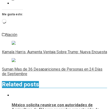
Me gusta esto:
Cargando...
Nación
Navegación
de
Kamala Harris, Aumenta Ventaja Sobre Trump: Nueva Encuesta
entradas
Suman Mas de 36 Desapariciones de Personas en 24 Días
de Septiembre
Related posts
México solicita reunirse con autoridades de