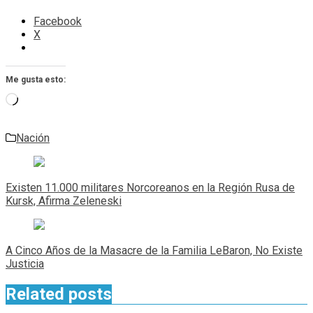
Facebook
X
Me gusta esto:
Cargando...
Nación
Navegación
de
Existen 11.000 militares Norcoreanos en la Región Rusa de
entradas
Kursk, Afirma Zeleneski
A Cinco Años de la Masacre de la Familia LeBaron, No Existe
Justicia
Related posts