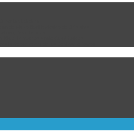
da por la ciudadanía
cion de Marco Bonilla Alcalde de Chihuahua
ulipas, dicen fuentes
ra Kiev; 17 muertos y más de 40 heridos
dalla de oro varonil de los Centroamericanos