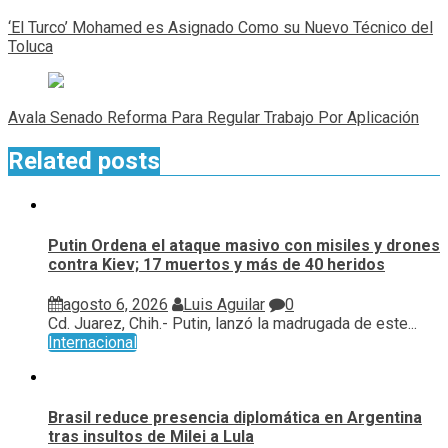
de
‘El Turco’ Mohamed es Asignado Como su Nuevo Técnico del
entradas
Toluca
Avala Senado Reforma Para Regular Trabajo Por Aplicación
Related posts
Putin Ordena el ataque masivo con misiles y drones
contra Kiev; 17 muertos y más de 40 heridos
agosto 6, 2026
Luis Aguilar
0
Cd. Juarez, Chih.- Putin, lanzó la madrugada de este...
Internacional
Brasil reduce presencia diplomática en Argentina
tras insultos de Milei a Lula