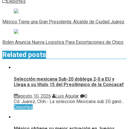
Deportes
Navegación
de
México Tiene una Gran Presidenta: Alcalde de Ciudad Juárez
entradas
Biden Anuncia Nueva Logistica Para Exportaciones de Chips
Related posts
Selección mexicana Sub-20 doblega 2-0 a EU y
Llega a su título 15 del Preolímpico de la Concacaf
agosto 10, 2026
Luis Aguilar
0
Cd. Juarez, Chih.- La seleccion Mexicana sub 20 ganó...
Deportes
México obtiene su mejor actuación en Juegos