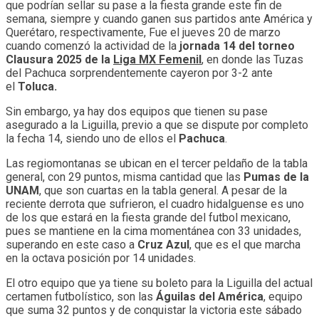
que podrían sellar su pase a la fiesta grande este fin de
semana, siempre y cuando ganen sus partidos ante América y
Querétaro, respectivamente, Fue el jueves 20 de marzo
cuando comenzó la actividad de la
jornada 14 del torneo
Clausura 2025 de la
Liga MX Femenil
, en donde las Tuzas
del Pachuca sorprendentemente cayeron por 3-2 ante
el
Toluca.
Sin embargo, ya hay dos equipos que tienen su pase
asegurado a la Liguilla, previo a que se dispute por completo
la fecha 14, siendo uno de ellos el
Pachuca
.
Las regiomontanas se ubican en el tercer peldaño de la tabla
general, con 29 puntos, misma cantidad que las
Pumas de la
UNAM
, que son cuartas en la tabla general. A pesar de la
reciente derrota que sufrieron, el cuadro hidalguense es uno
de los que estará en la fiesta grande del futbol mexicano,
pues se mantiene en la cima momentánea con 33 unidades,
superando en este caso a
Cruz Azul
, que es el que marcha
en la octava posición por 14 unidades.
El otro equipo que ya tiene su boleto para la Liguilla del actual
certamen futbolístico, son las
Águilas del América
, equipo
que suma 32 puntos y de conquistar la victoria este sábado