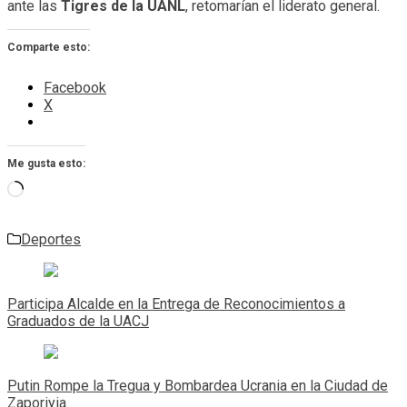
ante las
Tigres de la UANL
, retomarían el liderato general.
Comparte esto:
Facebook
X
Me gusta esto:
Cargando...
Deportes
Navegación
de
Participa Alcalde en la Entrega de Reconocimientos a
entradas
Graduados de la UACJ
Putin Rompe la Tregua y Bombardea Ucrania en la Ciudad de
Zaporiyia