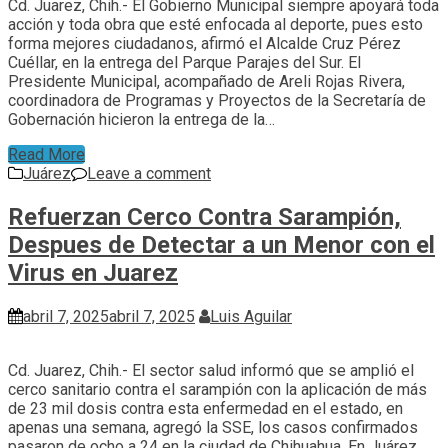
Cd. Juarez, Chih.- El Gobierno Municipal siempre apoyará toda
acción y toda obra que esté enfocada al deporte, pues esto
forma mejores ciudadanos, afirmó el Alcalde Cruz Pérez
Cuéllar, en la entrega del Parque Parajes del Sur. El
Presidente Municipal, acompañado de Areli Rojas Rivera,
coordinadora de Programas y Proyectos de la Secretaría de
Gobernación hicieron la entrega de la…
Read More
Juárez
Leave a comment
Refuerzan Cerco Contra Sarampión,
Despues de Detectar a un Menor con el
Virus en Juarez
abril 7, 2025
abril 7, 2025
Luis Aguilar
Cd. Juarez, Chih.- El sector salud informó que se amplió el
cerco sanitario contra el sarampión con la aplicación de más
de 23 mil dosis contra esta enfermedad en el estado, en
apenas una semana, agregó la SSE, los casos confirmados
pasaron de ocho a 24 en la ciudad de Chihuahua. En Juárez