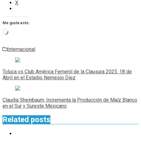
X
Me gusta esto:
Cargando...
Internacional
Navegación
de
Toluca vs Club América Femenil de la Clausura 2025: 18 de
entradas
Abril en el Estadio Nemesio Diez
Claudia Sheinbaum, Incrementa la Producción de Maíz Blanco
en el Sur y Sureste Mexicano
Related posts