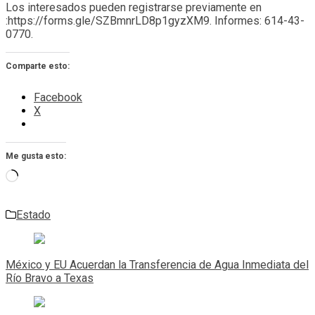
Los interesados pueden registrarse previamente en
:https://forms.gle/SZBmnrLD8p1gyzXM9. Informes: 614-43-
0770.
Comparte esto:
Facebook
X
Me gusta esto:
Cargando...
Estado
Navegación
de
México y EU Acuerdan la Transferencia de Agua Inmediata del
entradas
Río Bravo a Texas