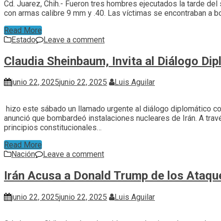
Cd. Juarez, Chih.- Fueron tres hombres ejecutados la tarde de
con armas calibre 9 mm y .40. Las víctimas se encontraban a b
Read More
Estado
Leave a comment
Claudia Sheinbaum, Invita al Diálogo Di
junio 22, 2025
junio 22, 2025
Luis Aguilar
hizo este sábado un llamado urgente al diálogo diplomático com
anunció que bombardeó instalaciones nucleares de Irán. A trav
principios constitucionales…
Read More
Nación
Leave a comment
Irán Acusa a Donald Trump de los Ataq
junio 22, 2025
junio 22, 2025
Luis Aguilar