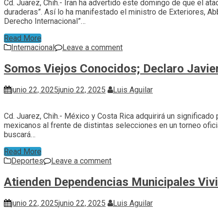
Cd. Juarez, Chih.- Iran ha advertido este domingo de que el a
duraderas”. Así lo ha manifestado el ministro de Exteriores, Ab
Derecho Internacional”…
Read More
Internacional
Leave a comment
Somos Viejos Conocidos; Declaro Javier 
junio 22, 2025
junio 22, 2025
Luis Aguilar
Cd. Juarez, Chih.- México y Costa Rica adquirirá un significado
mexicanos al frente de distintas selecciones en un torneo ofici
buscará…
Read More
Deportes
Leave a comment
Atienden Dependencias Municipales Viv
junio 22, 2025
junio 22, 2025
Luis Aguilar