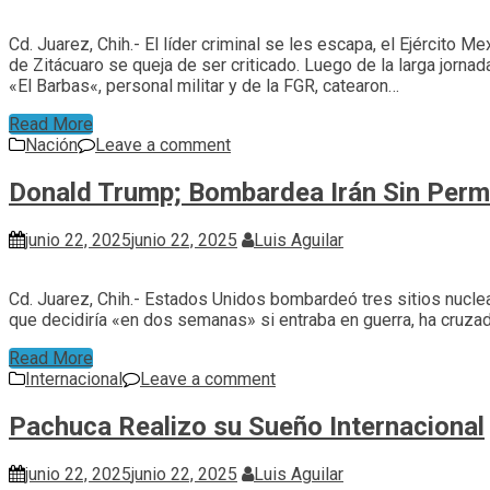
Cd. Juarez, Chih.- El líder criminal se les escapa, el Ejército M
de Zitácuaro se queja de ser criticado. Luego de la larga jorna
«El Barbas«, personal militar y de la FGR, catearon…
Read More
Nación
Leave a comment
Donald Trump; Bombardea Irán Sin Perm
junio 22, 2025
junio 22, 2025
Luis Aguilar
Cd. Juarez, Chih.- Estados Unidos bombardeó tres sitios nuclea
que decidiría «en dos semanas» si entraba en guerra, ha cruzado
Read More
Internacional
Leave a comment
Pachuca Realizo su Sueño Internacional
junio 22, 2025
junio 22, 2025
Luis Aguilar