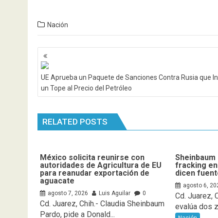
Nación
Navegación
de
entradas
UE Aprueba un Paquete de Sanciones Contra Rusia que In
un Tope al Precio del Petróleo
RELATED POSTS
México solicita reunirse con
Sheinbaum 
autoridades de Agricultura de EU
fracking en
para reanudar exportación de
dicen fuen
aguacate
agosto 6, 20
agosto 7, 2026
Luis Aguilar
0
Cd. Juarez, 
Cd. Juarez, Chih.- Claudia Sheinbaum
evalúa ⁠dos 
Pardo, pide a Donald...