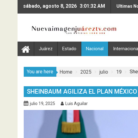
Skip
sábado, agosto 8, 2026
3:01:33 AM
Ultimas No
to
content
Juárez
Estado
Nacional
Internaciona
You are here
She
Home
2025
julio
19
SHEINBAUM AGILIZA EL PLAN MÉXICO
julio 19, 2025
Luis Aguilar