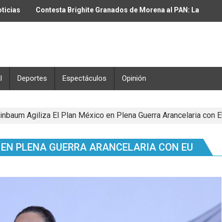
ticias
Contesta Brighite Granados de Morena al PAN: La
muerte comenzó con Fox y Calderón
l
Deportes
Espectáculos
Opinión
inbaum Agiliza El Plan México en Plena Guerra Arancelaria con 
 EN PLENA GUERRA ARANCELARIA CON EU