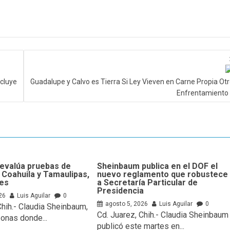
cluye
Guadalupe y Calvo es Tierra Si Ley Vieven en Carne Propia Ot
Enfrentamiento
evalúa pruebas de
Sheinbaum publica en el DOF el
 Coahuila y Tamaulipas,
nuevo reglamento que robustece
tes
a Secretaría Particular de
Presidencia
26
Luis Aguilar
0
agosto 5, 2026
Luis Aguilar
0
Chih.- Claudia Sheinbaum,
Cd. Juarez, Chih.- Claudia Sheinbaum
zonas donde...
publicó este martes en...