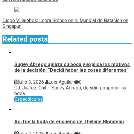
entradas
Diego Villalobos; Logra Bronce en el Mundial de Natación en
Singapur
Related posts
Sugey Ábrego aplaza su boda y explica los motivos
de la decisión: “Decidí hacer las cosas diferentes”
julio 3, 2026
Luis Aguilar
0
Cd. Juarez, Chih.- Sugey Abrego, decidió posponer su
boda...
Espectáculos
Así fue la boda de ensueño de Thylane Blondeau
julio 2, 2026
Luis Aguilar
0