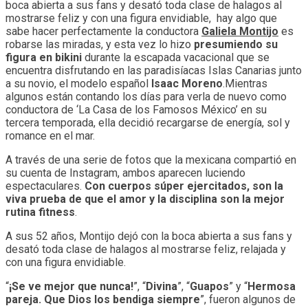
boca abierta a sus fans y desató toda clase de halagos al
mostrarse feliz y con una figura envidiable, hay algo que
sabe hacer perfectamente la conductora
Galiela Montijo
es
robarse las miradas, y esta vez lo hizo
presumiendo su
figura en bikini
durante la escapada vacacional que se
encuentra disfrutando en las paradisíacas Islas Canarias junto
a su novio, el modelo español
Isaac Moreno
.Mientras
algunos están contando los días para verla de nuevo como
conductora de ‘La Casa de los Famosos México’ en su
tercera temporada, ella decidió recargarse de energía, sol y
romance en el mar.
A través de una serie de fotos que la mexicana compartió en
su cuenta de Instagram, ambos aparecen luciendo
espectaculares.
Con cuerpos súper ejercitados, son la
viva prueba de que el amor y la disciplina son la mejor
rutina fitness
.
A sus 52 años, Montijo dejó con la boca abierta a sus fans y
desató toda clase de halagos al mostrarse feliz, relajada y
con una figura envidiable.
“
¡Se ve mejor que nunca!
”, “
Divina
”, “
Guapos
” y “
Hermosa
pareja. Que Dios los bendiga siempre
”, fueron algunos de