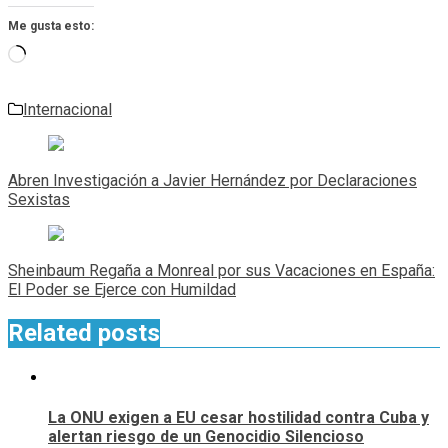
Me gusta esto:
Cargando...
Internacional
Navegación
de
Abren Investigación a Javier Hernández por Declaraciones
entradas
Sexistas
Sheinbaum Regaña a Monreal por sus Vacaciones en España:
El Poder se Ejerce con Humildad
Related posts
La ONU exigen a EU cesar hostilidad contra Cuba y
alertan riesgo de un Genocidio Silencioso