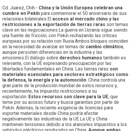
Cd. Juarez, Chih.-
China y la Unión Europea celebran una
cumbre en Pekín
para conmemorar el 50 aniversario de sus
relaciones bilaterales.El
acceso al mercado chino y las
restricciones a la exportación de tierras raras
son temas
clave en las negociaciones.La guerra en Ucrania sigue siendo
una fuente de fricción, con Pekín rechazando las críticas
europeas por su relación con Rusia.Ambos bloques coinciden
en la necesidad de avanzar en temas de
cambio climático
,
aunque persisten diferencias en la industria y las
emisiones.El diálogo sobre
derechos humanos
también es
relevante, con la UE expresando preocupación por las
libertades fundamentales en China. Las tierras raras
son
materiales esenciales para sectores estratégicos como
la defensa, la energía y la automoción
. China controla una
gran parte de la producción mundial de estos recursos y,
recientemente, ha impuesto restricciones a su
exportación.
Estos recursos son clave para la UE
, que
teme por su acceso futuro y busca garantías por parte de
Pekín. Además, la reciente exigencia de licencias para
exportar materiales desde China podría afectar
negativamente las industrias de la UE.La UE y China
mantienen tensiones debido a los aranceles impuestos a los
vehículos eléctricos producidos en China.
Aunque ambas