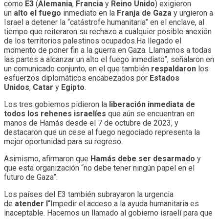
como
E3
(
Alemania
,
Francia
y
Reino Unido
) exigieron
un
alto el fuego
inmediato en la
Franja de Gaza
y urgieron a
Israel a detener la “catástrofe humanitaria” en el enclave, al
tiempo que reiteraron su rechazo a cualquier posible anexión
de los territorios palestinos ocupados.Ha llegado el
momento de poner fin a la guerra en Gaza. Llamamos a todas
las partes a alcanzar un alto el fuego inmediato”, señalaron en
un comunicado conjunto, en el que también
respaldaron
los
esfuerzos diplomáticos encabezados por
Estados
Unidos
,
Catar
y
Egipto
.
Los tres gobiernos pidieron la
liberación inmediata de
todos los rehenes israelíes
que aún se encuentran en
manos de Hamás desde el 7 de octubre de 2023, y
destacaron que un cese al fuego negociado representa la
mejor oportunidad para su regreso.
Asimismo, afirmaron que
Hamás debe ser desarmado
y
que esta organización “no debe tener ningún papel en el
futuro de Gaza”.
Los países del E3 también subrayaron la urgencia
de
atender l
“Impedir el acceso a la ayuda humanitaria es
inaceptable. Hacemos un llamado al gobierno israelí para que