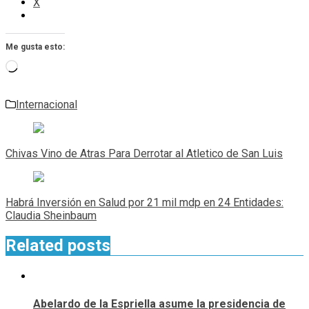
X
Me gusta esto:
Cargando...
Internacional
Navegación
de
Chivas Vino de Atras Para Derrotar al Atletico de San Luis
entradas
Habrá Inversión en Salud por 21 mil mdp en 24 Entidades:
Claudia Sheinbaum
Related posts
Abelardo de la Espriella asume la presidencia de