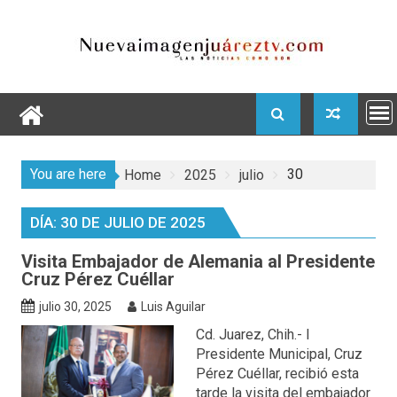
Skip
to
content
You are here
30
Home
2025
julio
DÍA:
30 DE JULIO DE 2025
Visita Embajador de Alemania al Presidente
Cruz Pérez Cuéllar
julio 30, 2025
Luis Aguilar
Cd. Juarez, Chih.- l
Presidente Municipal, Cruz
Pérez Cuéllar, recibió esta
tarde la visita del embajador