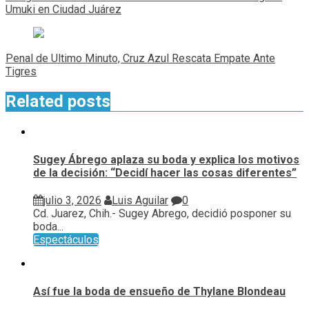
entradas
Umuki en Ciudad Juárez
Penal de Ultimo Minuto, Cruz Azul Rescata Empate Ante
Tigres
Related posts
Sugey Ábrego aplaza su boda y explica los motivos
de la decisión: “Decidí hacer las cosas diferentes”
julio 3, 2026
Luis Aguilar
0
Cd. Juarez, Chih.- Sugey Abrego, decidió posponer su
boda...
Espectáculos
Así fue la boda de ensueño de Thylane Blondeau