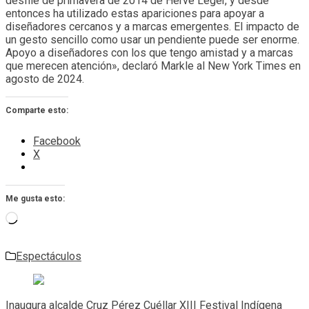
desfile de primavera de 2014 de Hervé Léger, y desde
entonces ha utilizado estas apariciones para apoyar a
diseñadores cercanos y a marcas emergentes. El impacto de
un gesto sencillo como usar un pendiente puede ser enorme.
Apoyo a diseñadores con los que tengo amistad y a marcas
que merecen atención», declaró Markle al New York Times en
agosto de 2024.
Comparte esto:
Facebook
X
Me gusta esto:
Cargando...
Espectáculos
Navegación
de
Inaugura alcalde Cruz Pérez Cuéllar XIII Festival Indígena