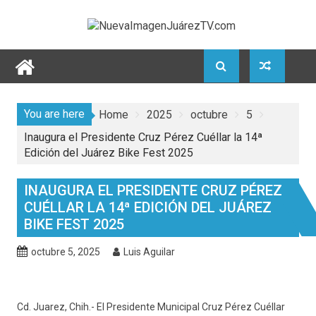
Skip
to
content
You are here
Home
2025
octubre
5
Inaugura el Presidente Cruz Pérez Cuéllar la 14ª
Edición del Juárez Bike Fest 2025
INAUGURA EL PRESIDENTE CRUZ PÉREZ
CUÉLLAR LA 14ª EDICIÓN DEL JUÁREZ
BIKE FEST 2025
octubre 5, 2025
Luis Aguilar
Cd. Juarez, Chih.- El Presidente Municipal Cruz Pérez Cuéllar