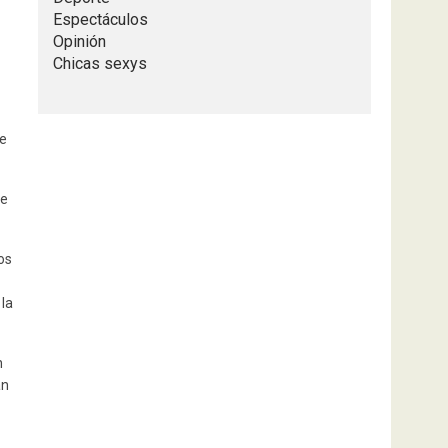
Espectáculos
Opinión
Chicas sexys
de
de
os
 la
n
an