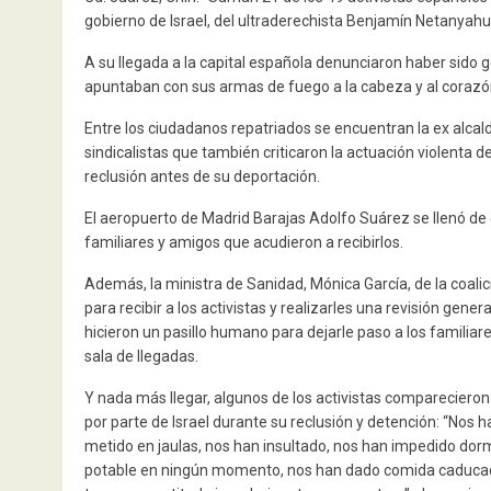
gobierno de Israel, del ultraderechista Benjamín Netanyah
A su llegada a la capital española denunciaron haber sido
apuntaban con sus armas de fuego a la cabeza y al corazó
Entre los ciudadanos repatriados se encuentran la ex alca
sindicalistas que también criticaron la actuación violenta 
reclusión antes de su deportación.
El aeropuerto de Madrid Barajas Adolfo Suárez se llenó de 
familiares y amigos que acudieron a recibirlos.
Además, la ministra de Sanidad, Mónica García, de la coal
para recibir a los activistas y realizarles una revisión gen
hicieron un pasillo humano para dejarle paso a los famili
sala de llegadas.
Y nada más llegar, algunos de los activistas comparecieron
por parte de Israel durante su reclusión y detención: “Nos
metido en jaulas, nos han insultado, nos han impedido do
potable en ningún momento, nos han dado comida caducada 