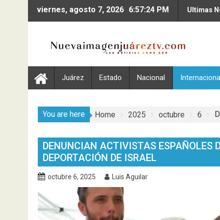
Skip
viernes, agosto 7, 2026
6:57:25 PM
Ultimas N
to
content
Juárez
Estado
Nacional
Internaciona
You are here
D
Home
2025
octubre
6
DENUNCIAN ACTIVISTAS ESPAÑOLES D
DEPORTACIÓN DE ISRAEL
octubre 6, 2025
Luis Aguilar