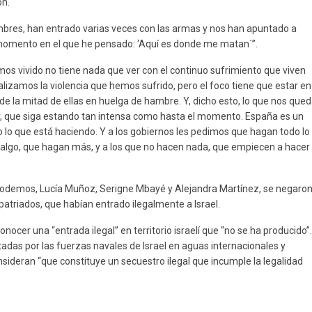
on.
mbres, han entrado varias veces con las armas y nos han apuntado a
n momento en el que he pensado: ‘Aquí es donde me matan´”.
mos vivido no tiene nada que ver con el continuo sufrimiento que viven
izamos la violencia que hemos sufrido, pero el foco tiene que estar en
e la mitad de ellas en huelga de hambre. Y, dicho esto, lo que nos que
r, que siga estando tan intensa como hasta el momento. España es un
 lo que está haciendo. Y a los gobiernos les pedimos que hagan todo lo
algo, que hagan más, y a los que no hacen nada, que empiecen a hacer
e Podemos, Lucía Muñoz, Serigne Mbayé y Alejandra Martínez, se negaron
repatriados, que habían entrado ilegalmente a Israel.
ocer una “entrada ilegal” en territorio israelí que “no se ha producido”.
adas por las fuerzas navales de Israel en aguas internacionales y
consideran “que constituye un secuestro ilegal que incumple la legalidad