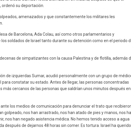
u, ordenó su deportación.
 golpeados, amenazados y que constantemente los militares les
n.
ldesa de Barcelona, Ada Colau, así como otros parlamentarios y
de los soldados de Israel tanto durante su detención como en el periodo 
decenas de simpatizantes con la causa Palestina y de flotilla, además 
ición de izquierdas Sumar, acudió personalmente con un grupo de médic
eral para constatar su estado. Antes de llegar, las personas concentradas
ares más cercanos de las personas que saldrían unos minutos después en
 ante los medios de comunicación para denunciar el trato que recibiero
 han golpeado, nos han arrastrado, nos han atado de pies y manos, nos h
rmir, nos han negado asistencia médica. No hemos tenido acceso a agua
después de dejarnos 48 horas sin comer. Es tortura. Israel ha querido