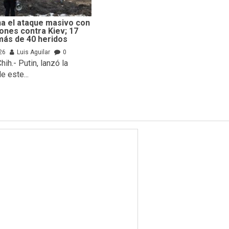
a el ataque masivo con
rones contra Kiev; 17
más de 40 heridos
26
Luis Aguilar
0
hih.- Putin, lanzó la
 este...