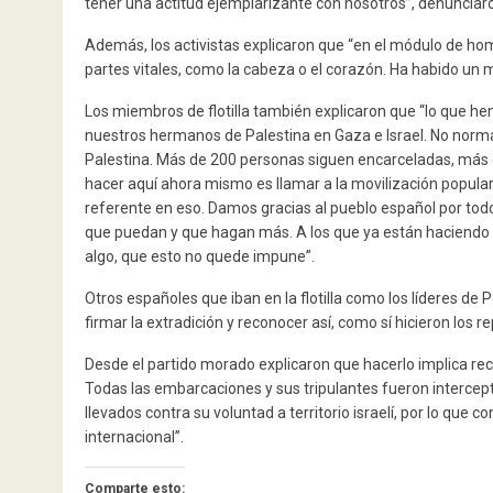
tener una actitud ejemplarizante con nosotros”, denunciar
Además, los activistas explicaron que “en el módulo de ho
partes vitales, como la cabeza o el corazón. Ha habido u
Los miembros de flotilla también explicaron que “lo que he
nuestros hermanos de Palestina en Gaza e Israel. No normal
Palestina. Más de 200 personas siguen encarceladas, más d
hacer aquí ahora mismo es llamar a la movilización popula
referente en eso. Damos gracias al pueblo español por todo
que puedan y que hagan más. A los que ya están haciendo 
algo, que esto no quede impune”.
Otros españoles que iban en la flotilla como los líderes d
firmar la extradición y reconocer así, como sí hicieron los 
Desde el partido morado explicaron que hacerlo implica recon
Todas las embarcaciones y sus tripulantes fueron intercept
llevados contra su voluntad a territorio israelí, por lo que 
internacional”.
Comparte esto: