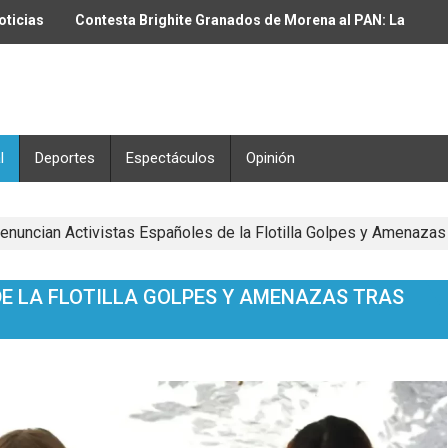
oticias
Contesta Brighite Granados de Morena al PAN: La
muerte comenzó con Fox y Calderón
l
Deportes
Espectáculos
Opinión
enuncian Activistas Españoles de la Flotilla Golpes y Amenazas
E LA FLOTILLA GOLPES Y AMENAZAS TRAS