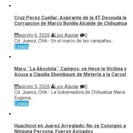
Cruz Perez Cuellar; Aspirante de la 4T Desnuda la
Corrupcion de Marco Bonilla Alcalde de Chihuahua
agosto 6, 2026
Luis Aguilar
0
Cd. Juarez, Chih.- En el marco de las campañas...
Estado
Maru ´´La Absoluta´´ Campos; se Hece la Victima y
Acusa a Claudia Sheinbaum de Meterla a la Carcel
agosto 5, 2026
Luis Aguilar
0
Cd. Juarez, Chih.- La Gobernadora de Chihuahua Maria
Eugenia...
Estado
Huachicol en Juarez Arreglado; No se Consigno a
Ninguna Persona, Fueron Avisados