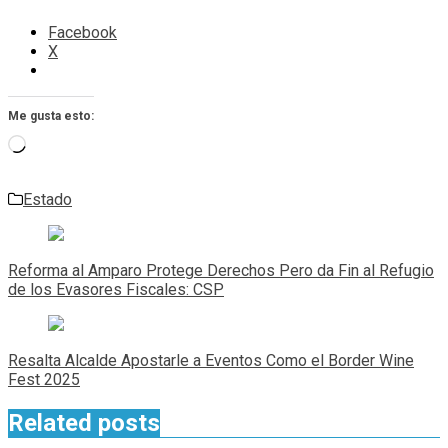
Facebook
X
Me gusta esto:
Cargando...
Estado
Navegación
de
Reforma al Amparo Protege Derechos Pero da Fin al Refugio
entradas
de los Evasores Fiscales: CSP
Resalta Alcalde Apostarle a Eventos Como el Border Wine
Fest 2025
Related posts