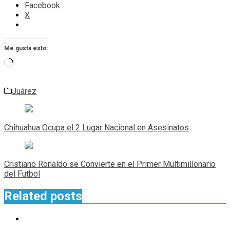
Facebook
X
Me gusta esto:
Cargando...
Juárez
Navegación
de
Chihuahua Ocupa el 2 Lugar Nacional en Asesinatos
entradas
Cristiano Ronaldo se Convierte en el Primer Multimillonario
del Futbol
Related posts