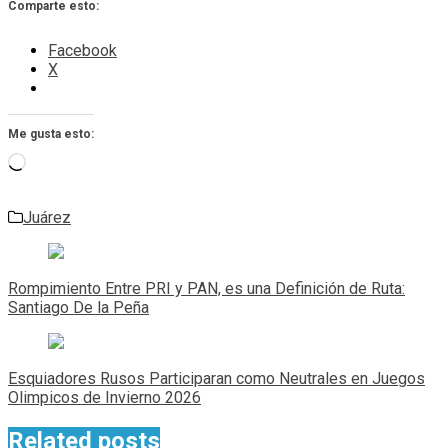
Comparte esto:
Facebook
X
Me gusta esto:
Cargando...
Juárez
Navegación
de
Rompimiento Entre PRI y PAN, es una Definición de Ruta:
entradas
Santiago De la Peña
Esquiadores Rusos Participaran como Neutrales en Juegos
Olimpicos de Invierno 2026
Related posts