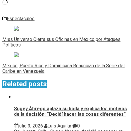
Cargando...
Espectáculos
Navegación
de
Miss Universo Cierra sus Oficinas en México por Ataques
entradas
Políticos
México, Puerto Rico y Dominicana Renuncian de la Serie del
Caribe en Venezuela
Related posts
Sugey Ábrego aplaza su boda y explica los motivos
de la decisión: “Decidí hacer las cosas diferentes”
julio 3, 2026
Luis Aguilar
0