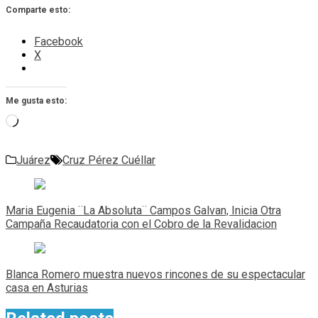
Comparte esto:
Facebook
X
Me gusta esto:
Cargando...
Juárez
Cruz Pérez Cuéllar
Navegación
de
Maria Eugenia ¨La Absoluta¨ Campos Galvan, Inicia Otra
entradas
Campaña Recaudatoria con el Cobro de la Revalidacion
Blanca Romero muestra nuevos rincones de su espectacular
casa en Asturias