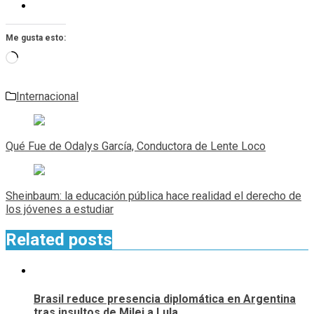
Me gusta esto:
Cargando...
Internacional
Navegación
de
Qué Fue de Odalys García, Conductora de Lente Loco
entradas
Sheinbaum: la educación pública hace realidad el derecho de
los jóvenes a estudiar
Related posts
Brasil reduce presencia diplomática en Argentina
tras insultos de Milei a Lula