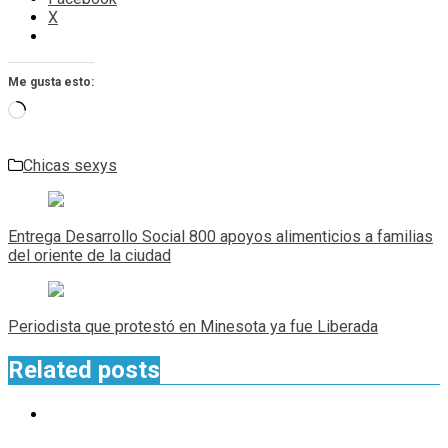
X
Me gusta esto:
Cargando...
Chicas sexys
Navegación
de
Entrega Desarrollo Social 800 apoyos alimenticios a familias
entradas
del oriente de la ciudad
Periodista que protestó en Minesota ya fue Liberada
Related posts