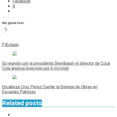
Facebook
X
Me gusta esto:
Cargando...
Estado
Navegación
de
En reunión con la presidenta Sheinbaum el director de Coca
entradas
Cola anuncia inversión por 6 mil mdd
Encabeza Cruz Perez Cuellar la Entrega de Obras en
Escuelas Públicas
Related posts