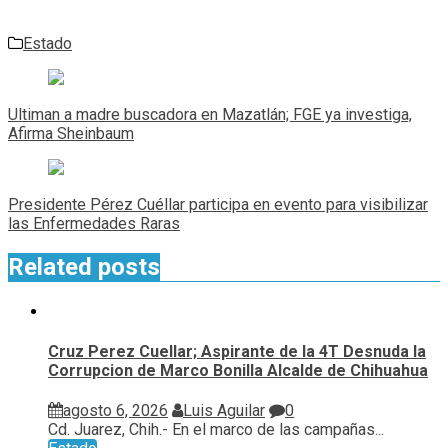
Estado
Navegación
de
Ultiman a madre buscadora en Mazatlán; FGE ya investiga,
entradas
Afirma Sheinbaum
Presidente Pérez Cuéllar participa en evento para visibilizar
las Enfermedades Raras
Related posts
Cruz Perez Cuellar; Aspirante de la 4T Desnuda la
Corrupcion de Marco Bonilla Alcalde de Chihuahua
agosto 6, 2026
Luis Aguilar
0
Cd. Juarez, Chih.- En el marco de las campañas...