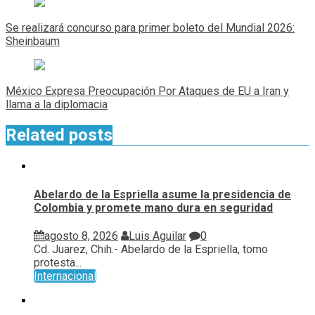
Navegación
de
Se realizará concurso para primer boleto del Mundial 2026:
entradas
Sheinbaum
México Expresa Preocupación Por Ataques de EU a Iran y
llama a la diplomacia
Related posts
Abelardo de la Espriella asume la presidencia de
Colombia y promete mano dura en seguridad
agosto 8, 2026
Luis Aguilar
0
Cd. Juarez, Chih.- Abelardo de la Espriella, tomo
protesta...
Internacional