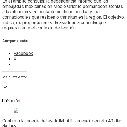
En el ámbito consular, la dependencia informó que las
embajadas mexicanas en Medio Oriente permanecen atentas
a la situación y en contacto continuo con las y los
connacionales que residen o transitan en la región. El objetivo,
indicó, es proporcionarles la asistencia consular que
requieran ante el contexto de tensión.
Comparte esto:
Facebook
X
Me gusta esto:
Cargando...
Nación
Navegación
de
Confirma la muerte del ayatollah Alí Jamenei; decreta 40 días
de luto