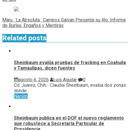
entradas
Maru ¨La Absoluta¨ Campos Galvan Presenta su 4to. Informe
de Burlas, Engaños y Mentiras
Related posts
Sheinbaum evalúa pruebas de fracking en Coahuila
y Tamaulipas, dicen fuentes
agosto 6, 2026
Luis Aguilar
0
Cd. Juarez, Chih.- Claudia Sheinbaum, evalúa ⁠dos zonas
donde...
Nación
Sheinbaum publica en el DOF el nuevo reglamento
que robustece a Secretaría Particular de
Presidencia