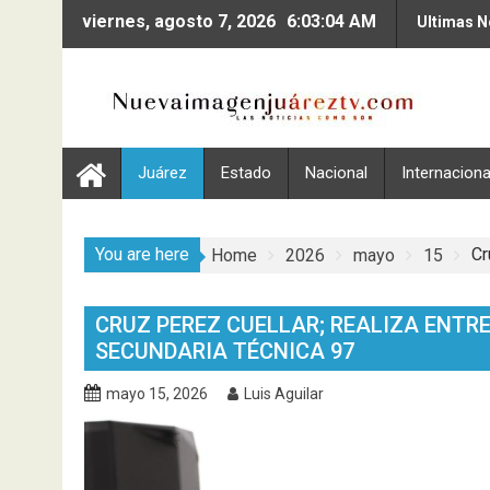
Skip
viernes, agosto 7, 2026
6:03:05 AM
Ultimas N
to
content
Juárez
Estado
Nacional
Internaciona
You are here
Cr
Home
2026
mayo
15
CRUZ PEREZ CUELLAR; REALIZA ENTR
SECUNDARIA TÉCNICA 97
mayo 15, 2026
Luis Aguilar