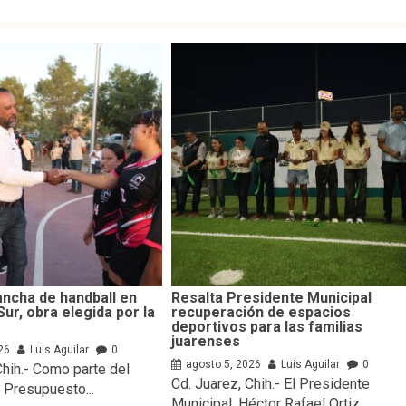
ncha de handball en
Resalta Presidente Municipal
Sur, obra elegida por la
recuperación de espacios
deportivos para las familias
juarenses
26
Luis Aguilar
0
agosto 5, 2026
Luis Aguilar
0
Chih.- Como parte del
Cd. Juarez, Chih.- El Presidente
 Presupuesto...
Municipal, Héctor Rafael Ortiz...