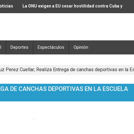
oticias
La ONU exigen a EU cesar hostilidad contra Cuba y
alertan riesgo de un Genocidio Silencioso
l
Deportes
Espectáculos
Opinión
uz Perez Cuellar; Realiza Entrega de canchas deportivas en la E
EGA DE CANCHAS DEPORTIVAS EN LA ESCUELA