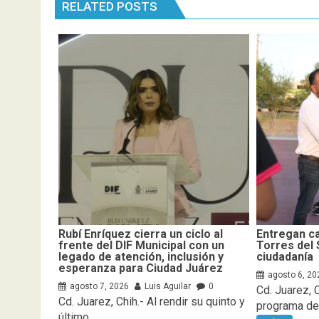
RELATED POSTS
Rubí Enríquez cierra un ciclo al
Entregan ca
frente del DIF Municipal con un
Torres del 
legado de atención, inclusión y
ciudadanía
esperanza para Ciudad Juárez
agosto 6, 20
agosto 7, 2026
Luis Aguilar
0
Cd. Juarez, 
Cd. Juarez, Chih.- Al rendir su quinto y
programa de
último...