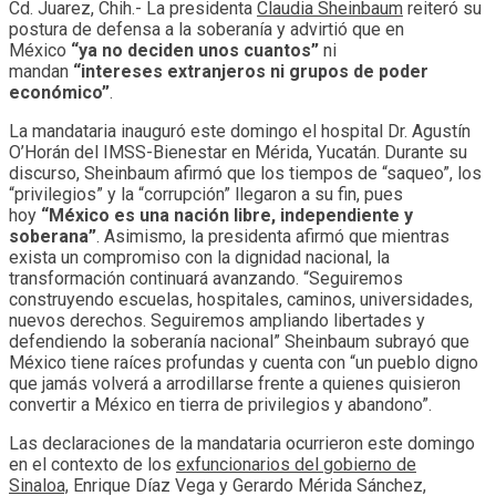
Cd. Juarez, Chih.- La presidenta
Claudia Sheinbaum
reiteró su
postura de defensa a la soberanía y advirtió que en
México
“ya no deciden unos cuantos”
ni
mandan
“intereses extranjeros ni grupos de poder
económico”
.
La mandataria inauguró este domingo el hospital Dr. Agustín
O’Horán del IMSS-Bienestar en Mérida, Yucatán. Durante su
discurso, Sheinbaum afirmó que los tiempos de “saqueo”, los
“privilegios” y la “corrupción” llegaron a su fin, pues
hoy
“México es una nación libre, independiente y
soberana”
. Asimismo, la presidenta afirmó que mientras
exista un compromiso con la dignidad nacional, la
transformación continuará avanzando. “Seguiremos
construyendo escuelas, hospitales, caminos, universidades,
nuevos derechos. Seguiremos ampliando libertades y
defendiendo la soberanía nacional” Sheinbaum subrayó que
México tiene raíces profundas y cuenta con “un pueblo digno
que jamás volverá a arrodillarse frente a quienes quisieron
convertir a México en tierra de privilegios y abandono”.
Las declaraciones de la mandataria ocurrieron este domingo
en el contexto de los
exfuncionarios del gobierno de
Sinaloa,
Enrique Díaz Vega y Gerardo Mérida Sánchez,