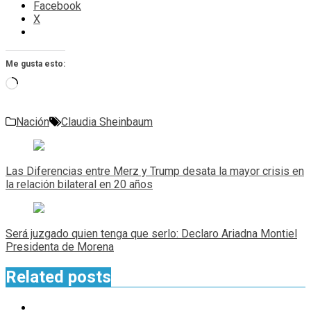
Facebook
X
Me gusta esto:
Cargando...
Nación
Claudia Sheinbaum
Navegación
de
Las Diferencias entre Merz y Trump desata la mayor crisis en
entradas
la relación bilateral en 20 años
Será juzgado quien tenga que serlo: Declaro Ariadna Montiel
Presidenta de Morena
Related posts