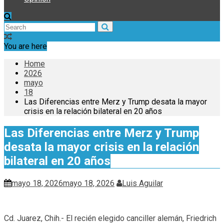
You are here
Home
2026
mayo
18
Las Diferencias entre Merz y Trump desata la mayor
crisis en la relación bilateral en 20 años
Las Diferencias entre Merz y Trump
desata la mayor crisis en la relación
bilateral en 20 años
mayo 18, 2026
mayo 18, 2026
Luis Aguilar
Cd. Juarez, Chih.- El recién ele­gido can­ci­ller ale­mán, Frie­drich