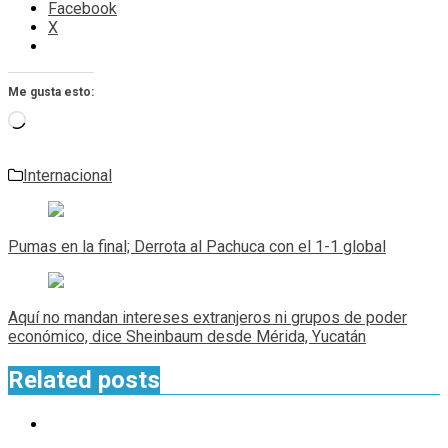
Facebook
X
Me gusta esto:
Cargando...
Internacional
Navegación
de
Pumas en la final; Derrota al Pachuca con el 1-1 global
entradas
Aquí no mandan intereses extranjeros ni grupos de poder
económico, dice Sheinbaum desde Mérida, Yucatán
Related posts