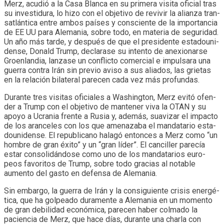
Merz, acu­dió a la Casa Blanca en su pri­mera visita ofi­cial tras
su inves­ti­dura, lo hizo con el obje­tivo de revi­vir la alianza tran­
sat­lán­tica entre ambos paí­ses y cons­ciente de la impor­tan­cia
de EE UU para Ale­ma­nia, sobre todo, en mate­ria de segu­ri­dad.
Un año más tarde, y des­pués de que el pre­si­dente esta­dou­ni­
dense, Donald Trump, decla­rase su intento de ane­xio­narse
Groen­lan­dia, lan­zase un con­flicto comer­cial e impul­sara una
gue­rra con­tra Irán sin pre­vio aviso a sus alia­dos, las grie­tas
en la rela­ción bila­te­ral pare­cen cada vez más pro­fun­das.
Durante tres visi­tas ofi­cia­les a Was­hing­ton, Merz evitó ofen­
der a Trump con el obje­tivo de man­te­ner viva la OTAN y su
apoyo a Ucra­nia frente a Rusia y, ade­más, sua­vi­zar el impacto
de los aran­ce­les con los que ame­na­zaba el man­da­ta­rio esta­
dou­ni­dense. El repu­bli­cano halagó enton­ces a Merz como “un
hom­bre de gran éxito” y un “gran líder”. El can­ci­ller pare­cía
estar con­so­li­dán­dose como uno de los man­da­ta­rios euro­
peos favo­ri­tos de Trump, sobre todo gra­cias al nota­ble
aumento del gasto en defensa de Ale­ma­nia.
Sin embargo, la gue­rra de Irán y la con­si­guiente cri­sis ener­gé­
tica, que ha gol­peado dura­mente a Ale­ma­nia en un momento
de gran debi­li­dad eco­nó­mica, pare­cen haber col­mado la
pacien­cia de Merz, que hace días, durante una charla con