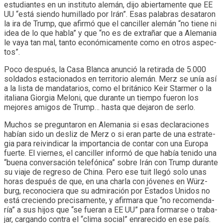
estu­dian­tes en un ins­ti­tuto ale­mán, dijo abier­ta­mente que EE
UU “está siendo humi­llado por Irán”. Esas pala­bras desa­ta­ron
la ira de Trump, que afirmó que el can­ci­ller ale­mán “no tiene ni
idea de lo que habla” y que “no es de extra­ñar que a Ale­ma­nia
le vaya tan mal, tanto eco­nó­mi­ca­mente como en otros aspec­
tos”.
Poco des­pués, la Casa Blanca anun­ció la reti­rada de 5.000
sol­da­dos esta­cio­na­dos en terri­to­rio ale­mán. Merz se unía así
a la lista de man­da­ta­rios, como el bri­tá­nico Keir Star­mer o la
ita­liana Gior­gia Meloni, que durante un tiempo fue­ron los
mejo­res ami­gos de Trump… hasta que deja­ron de serlo.
Muchos se pre­gun­ta­ron en Ale­ma­nia si esas decla­ra­cio­nes
habían sido un des­liz de Merz o si eran parte de una estra­te­
gia para rei­vin­di­car la impor­tan­cia de con­tar con una Europa
fuerte. El vier­nes, el can­ci­ller informó de que había tenido una
“buena con­ver­sa­ción tele­fó­nica” sobre Irán con Trump durante
su viaje de regreso de China. Pero ese tuit llegó solo unas
horas des­pués de que, en una charla con jóve­nes en Würz­
burg, reco­no­ciera que su admi­ra­ción por Esta­dos Uni­dos no
está cre­ciendo pre­ci­sa­mente, y afir­mara que “no reco­men­da­
ría” a sus hijos que “se fue­ran a EE UU” para for­marse o tra­ba­
jar, car­gando con­tra el “clima social” enra­re­cido en ese país.