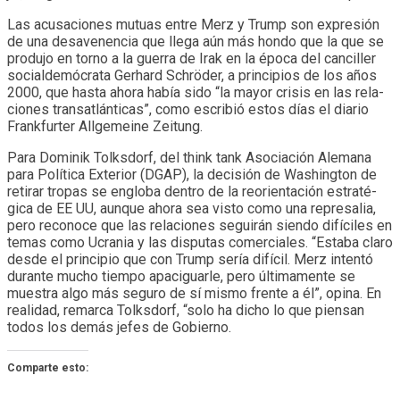
Las acu­sa­cio­nes mutuas entre Merz y Trump son expre­sión
de una desa­ve­nen­cia que llega aún más hondo que la que se
pro­dujo en torno a la gue­rra de Irak en la época del can­ci­ller
social­de­mó­crata Ger­hard Schröder, a prin­ci­pios de los años
2000, que hasta ahora había sido “la mayor cri­sis en las rela­
cio­nes tran­sat­lán­ti­cas”, como escri­bió estos días el dia­rio
Frank­fur­ter All­ge­meine Zei­tung.
Para Domi­nik Tolks­dorf, del think tank Aso­cia­ción Ale­mana
para Polí­tica Exte­rior (DGAP), la deci­sión de Was­hing­ton de
reti­rar tro­pas se engloba den­tro de la reo­rien­ta­ción estra­té­
gica de EE UU, aun­que ahora sea visto como una repre­sa­lia,
pero reco­noce que las rela­cio­nes segui­rán siendo difí­ci­les en
temas como Ucra­nia y las dis­pu­tas comer­cia­les. “Estaba claro
desde el prin­ci­pio que con Trump sería difí­cil. Merz intentó
durante mucho tiempo apa­ci­guarle, pero últi­ma­mente se
mues­tra algo más seguro de sí mismo frente a él”, opina. En
rea­li­dad, remarca Tolks­dorf, “solo ha dicho lo que pien­san
todos los demás jefes de Gobierno.
Comparte esto: