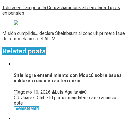
de
Toluca es Campeon la Concachampions al derrotar a Tigres
entradas
en penales
Misión cumplida», declara Sheinbaum al concluir primera fase
de remodelación del AICM
Related posts
Siria logra entendimiento con Moscú sobre bases
militares rusas en su territorio
agosto 10, 2026
Luis Aguilar
0
Cd. Juarez, Chih.- El primer mandatario sirio anunció
este...
Internacional