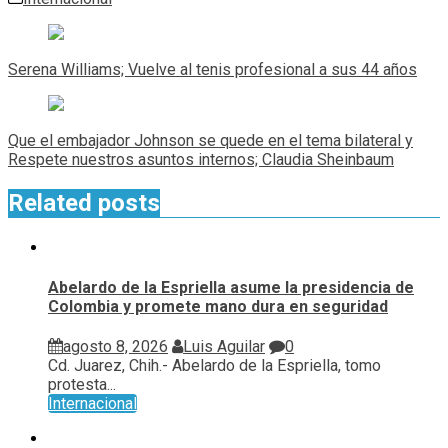
Navegación
de
Serena Williams; Vuelve al tenis profesional a sus 44 años
entradas
Que el embajador Johnson se quede en el tema bilateral y
Respete nuestros asuntos internos; Claudia Sheinbaum
Related posts
Abelardo de la Espriella asume la presidencia de
Colombia y promete mano dura en seguridad
agosto 8, 2026
Luis Aguilar
0
Cd. Juarez, Chih.- Abelardo de la Espriella, tomo
protesta...
Internacional