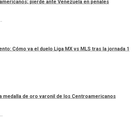
roamericanos; pierde ante Venezuela en penales
.
nto: Cómo va el duelo Liga MX vs MLS tras la jornada 1
a medalla de oro varonil de los Centroamericanos
..