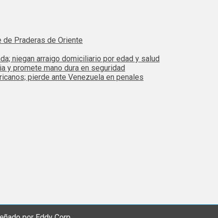
e de Praderas de Oriente
da; niegan arraigo domiciliario por edad y salud
bia y promete mano dura en seguridad
ricanos; pierde ante Venezuela en penales
eñado por Eddy Corp