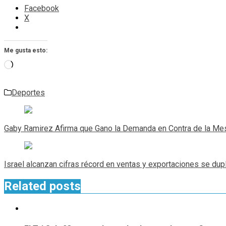
Facebook
X
Me gusta esto:
Cargando...
Deportes
Navegación
de
Gaby Ramirez Afirma que Gano la Demanda en Contra de la Mes
entradas
Israel alcanzan cifras récord en ventas y exportaciones se dup
Related posts