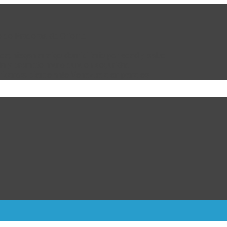
e de Praderas de Oriente
da; niegan arraigo domiciliario por edad y salud
bia y promete mano dura en seguridad
ricanos; pierde ante Venezuela en penales