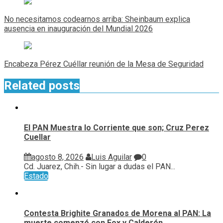
Navegación
de
No necesitamos codearnos arriba: Sheinbaum explica
entradas
ausencia en inauguración del Mundial 2026
Encabeza Pérez Cuéllar reunión de la Mesa de Seguridad
Related posts
El PAN Muestra lo Corriente que son; Cruz Perez
Cuellar
agosto 8, 2026
Luis Aguilar
0
Cd. Juarez, Chih.- Sin lugar a dudas el PAN...
Estado
Contesta Brighite Granados de Morena al PAN: La
muerte comenzó con Fox y Calderón