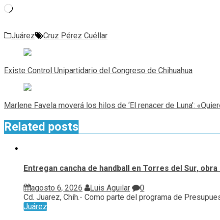
Cargando...
Juárez
Cruz Pérez Cuéllar
Navegación
de
Existe Control Unipartidario del Congreso de Chihuahua
entradas
Marlene Favela moverá los hilos de ‘El renacer de Luna’: «Quie
Related posts
Entregan cancha de handball en Torres del Sur, obra 
agosto 6, 2026
Luis Aguilar
0
Cd. Juarez, Chih.- Como parte del programa de Presupuest
Juárez