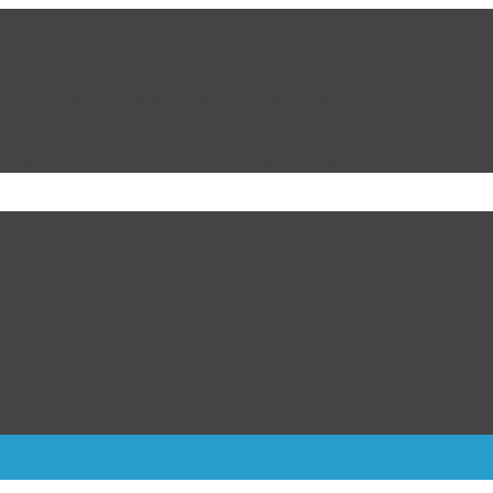
da por la ciudadanía
cion de Marco Bonilla Alcalde de Chihuahua
ulipas, dicen fuentes
ra Kiev; 17 muertos y más de 40 heridos
dalla de oro varonil de los Centroamericanos