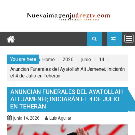
Skip
to
content
You are here
Home
2026
junio
14
Anuncian Funerales del Ayatollah Ali Jamenei; Iniciarán
el 4 de Julio en Teherán
ANUNCIAN FUNERALES DEL AYATOLLAH
ALI JAMENEI; INICIARÁN EL 4 DE JULIO
EN TEHERÁN
junio 14, 2026
Luis Aguilar